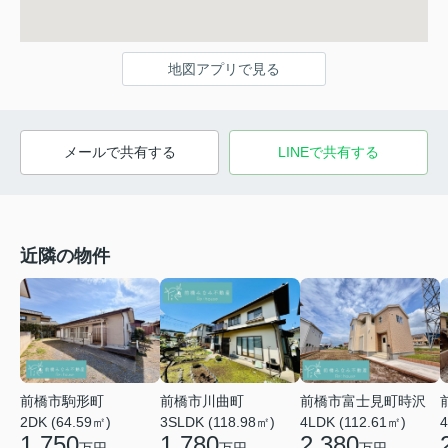
地図アプリで見る
メールで共有する
LINEで共有する
近隣の物件
前橋市川曲町
前橋市富士見町時沢
前橋市駒形町
3SLDK (118.98㎡)
4LDK (112.61㎡)
4
2DK (64.59㎡)
1,780
2,380
1,750
万円