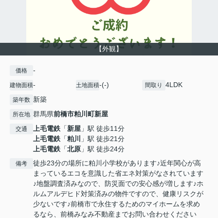
【外観】
-
価格
-
-(-)
4LDK
建物面積
土地面積
間取り
新築
築年数
群馬県
前橋市
粕川町新屋
所在地
上毛電鉄
「
新屋
」駅 徒歩11分
交通
上毛電鉄
「
粕川
」駅 徒歩21分
上毛電鉄
「
北原
」駅 徒歩24分
徒歩23分の場所に粕川小学校があります♪近年関心が高
備考
まっているエコを意識した省エネ対策がなされています
♪地盤調査済みなので、防災面での安心感が増します♪ホ
ルムアルデヒド対策済みの物件ですので、健康リスクが
少ないです♪前橋市で永住するためのマイホームを求め
るなら、前橋みなみ不動産までお問い合わせください