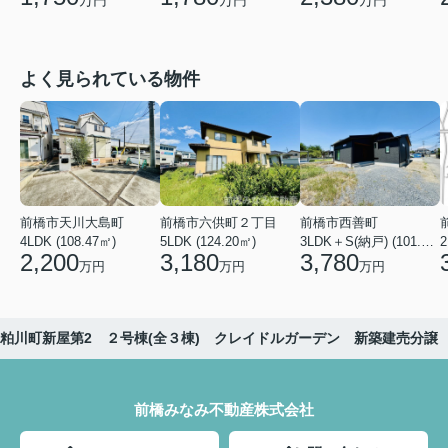
万円
万円
よく見られている物件
前橋市天川大島町
前橋市六供町２丁目
前橋市西善町
4LDK (108.47㎡)
5LDK (124.20㎡)
3LDK＋S(納戸) (101.02㎡)
2
2,200
3,180
3,780
万円
万円
万円
粕川町新屋第2 ２号棟(全３棟) クレイドルガーデン 新築建売分譲
前橋みなみ不動産株式会社