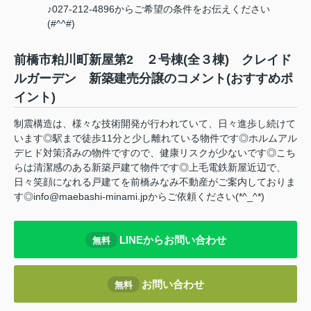
♪027-212-4896からご希望の条件をお伝えください
(#^^#)
前橋市粕川町新屋第2 ２号棟(全３棟) クレイド
ルガーデン 新築建売分譲のコメント(おすすめポ
イント)
制震構造は、様々な技術開発が行われていて、日々進歩し続けて
います◎駅まで徒歩11分と少し離れている物件です◎ホルムアル
デヒド対策済みの物件ですので、健康リスクが少ないです◎こち
らは清潔感のある新築戸建て物件です◎上毛電鉄新屋近辺で、
日々笑顔になれる戸建てを前橋みなみ不動産がご案内しておりま
す◎info@maebashi-minami.jpからご依頼ください(*^_^*)
LINEからお問い合わせ
無料
お問い合わせ
無料