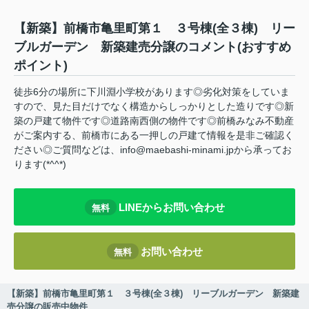
【新築】前橋市亀里町第１ ３号棟(全３棟) リー
ブルガーデン 新築建売分譲のコメント(おすすめ
ポイント)
徒歩6分の場所に下川淵小学校があります◎劣化対策をしていま
すので、見た目だけでなく構造からしっかりとした造りです◎新
築の戸建て物件です◎道路南西側の物件です◎前橋みなみ不動産
がご案内する、前橋市にある一押しの戸建て情報を是非ご確認く
ださい◎ご質問などは、info@maebashi-minami.jpから承ってお
ります(*^^*)
LINEからお問い合わせ
無料
お問い合わせ
無料
【新築】前橋市亀里町第１ ３号棟(全３棟) リーブルガーデン 新築建
売分譲の販売中物件