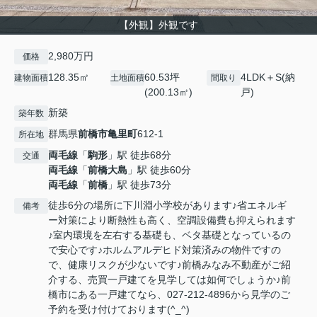
【外観】外観です
2,980万円
価格
128.35㎡
60.53坪
4LDK＋S(納
建物面積
土地面積
間取り
(200.13㎡)
戸)
新築
築年数
群馬県
前橋市
亀里町
612-1
所在地
両毛線
「
駒形
」駅 徒歩68分
交通
両毛線
「
前橋大島
」駅 徒歩60分
両毛線
「
前橋
」駅 徒歩73分
徒歩6分の場所に下川淵小学校があります♪省エネルギ
備考
ー対策により断熱性も高く、空調設備費も抑えられます
♪室内環境を左右する基礎も、ベタ基礎となっているの
で安心です♪ホルムアルデヒド対策済みの物件ですの
で、健康リスクが少ないです♪前橋みなみ不動産がご紹
介する、売買一戸建てを見学しては如何でしょうか♪前
橋市にある一戸建てなら、027-212-4896から見学のご
予約を受け付けております(^_^)