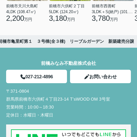
前橋市天川大島町
前橋市六供町２丁目
前橋市西善町
4LDK (108.47㎡)
5LDK (124.20㎡)
3LDK＋S(納戸) (101.02㎡)
2
2,200
3,180
3,780
万円
万円
万円
前橋市亀里町第１ ３号棟(全３棟) リーブルガーデン 新築建売分譲
前橋みなみ不動産株式会社
027-212-4896
お問い合わせ
〒371-0804
群馬県前橋市六供町４丁目23‐14 T'sWOOD OM 3号室
営業時間：
10:00～18:30
定休日：
水曜日・木曜日