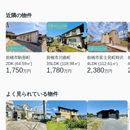
近隣の物件
前橋市川曲町
前橋市富士見町時沢
前橋市駒形町
3SLDK (118.98㎡)
4LDK (112.61㎡)
4
2DK (64.59㎡)
1,780
2,380
1,750
万円
万円
万円
よく見られている物件