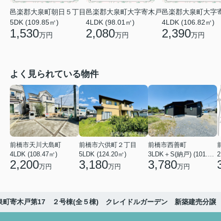
邑楽郡大泉町朝日５丁目
邑楽郡大泉町大字
邑楽郡大泉町大字寄木戸
5DK (109.85㎡)
4LDK (106.82㎡)
4LDK (98.01㎡)
1,530
2,390
2,080
万円
万円
万円
よく見られている物件
前橋市天川大島町
前橋市六供町２丁目
前橋市西善町
4LDK (108.47㎡)
5LDK (124.20㎡)
3LDK＋S(納戸) (101.02㎡)
2
2,200
3,180
3,780
万円
万円
万円
泉町寄木戸第17 ２号棟(全５棟) クレイドルガーデン 新築建売分譲