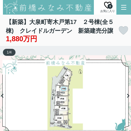
0
お気に入り
【新築】大泉町寄木戸第17 ２号棟(全５
棟) クレイドルガーデン 新築建売分譲
1,880万円
1
/
4