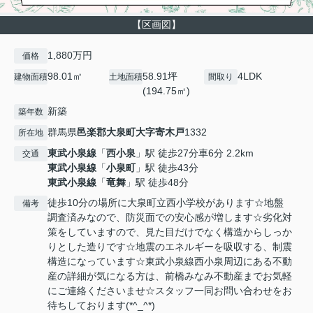
【区画図】
1,880万円
価格
98.01㎡
58.91坪
4LDK
建物面積
土地面積
間取り
(194.75㎡)
新築
築年数
群馬県
邑楽郡大泉町
大字寄木戸
1332
所在地
東武小泉線
「
西小泉
」駅 徒歩27分車6分 2.2km
交通
東武小泉線
「
小泉町
」駅 徒歩43分
東武小泉線
「
竜舞
」駅 徒歩48分
徒歩10分の場所に大泉町立西小学校があります☆地盤
備考
調査済みなので、防災面での安心感が増します☆劣化対
策をしていますので、見た目だけでなく構造からしっか
りとした造りです☆地震のエネルギーを吸収する、制震
構造になっています☆東武小泉線西小泉周辺にある不動
産の詳細が気になる方は、前橋みなみ不動産までお気軽
にご連絡くださいませ☆スタッフ一同お問い合わせをお
待ちしております(*^_^*)