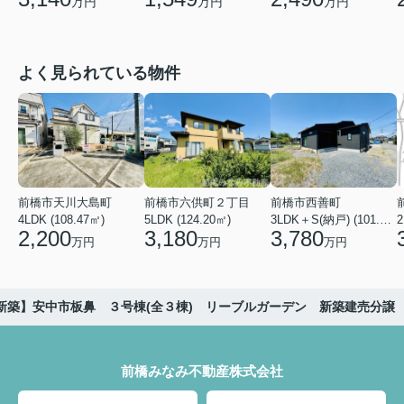
万円
万円
万円
よく見られている物件
前橋市天川大島町
前橋市六供町２丁目
前橋市西善町
4LDK (108.47㎡)
5LDK (124.20㎡)
3LDK＋S(納戸) (101.02㎡)
2
2,200
3,180
3,780
万円
万円
万円
新築】安中市板鼻 ３号棟(全３棟) リーブルガーデン 新築建売分譲
前橋みなみ不動産株式会社