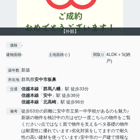
【外観】
-
価格
-
-(-)
4LDK＋S(納
建物面積
土地面積
間取り
戸)
新築
築年数
群馬県
安中市
板鼻
所在地
信越本線
「
群馬八幡
」駅 徒歩33分
交通
信越本線
「
安中
」駅 徒歩38分
信越本線
「
北高崎
」駅 徒歩96分
徒歩53分の距離に安中市立第一中学校があるのも魅力♪
備考
新築の物件を検討中の方はぜひ一度こちらの物件をご覧
ください♪点ではなく面で物件を支えるベタ基礎の物件
は耐震性に優れています♪劣化対策をしてますので耐久
性の高い建材を使っています♪安中市の一戸建て情報な