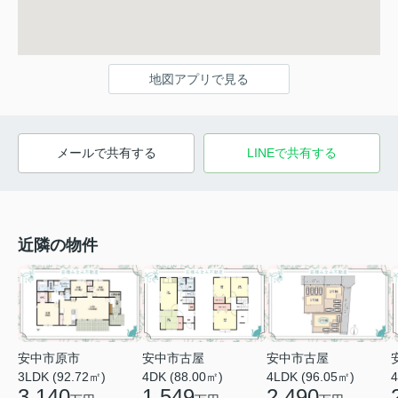
地図アプリで見る
メールで共有する
LINEで共有する
近隣の物件
安中市原市
安中市古屋
安中市古屋
3LDK (92.72㎡)
4LDK (96.05㎡)
4DK (88.00㎡)
4
3,140
2,490
1,549