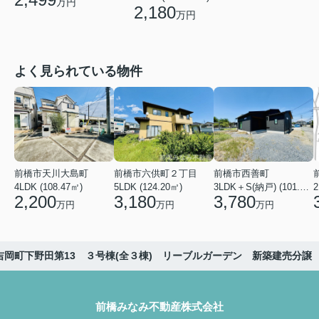
万円
2,180
万円
よく見られている物件
前橋市天川大島町
前橋市六供町２丁目
前橋市西善町
4LDK (108.47㎡)
5LDK (124.20㎡)
3LDK＋S(納戸) (101.02㎡)
2
2,200
3,180
3,780
万円
万円
万円
吉岡町下野田第13 ３号棟(全３棟) リーブルガーデン 新築建売分譲
前橋みなみ不動産株式会社