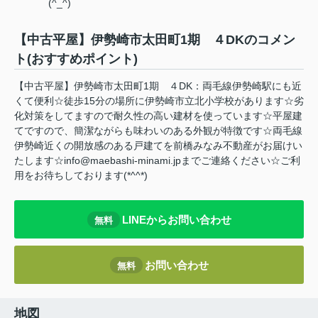
(^_^)
【中古平屋】伊勢崎市太田町1期 ４DKのコメン
ト(おすすめポイント)
【中古平屋】伊勢崎市太田町1期 ４DK：両毛線伊勢崎駅にも近
くて便利☆徒歩15分の場所に伊勢崎市立北小学校があります☆劣
化対策をしてますので耐久性の高い建材を使っています☆平屋建
てですので、簡潔ながらも味わいのある外観が特徴です☆両毛線
伊勢崎近くの開放感のある戸建てを前橋みなみ不動産がお届けい
たします☆info@maebashi-minami.jpまでご連絡ください☆ご利
用をお待ちしております(*^^*)
LINEからお問い合わせ
無料
お問い合わせ
無料
地図