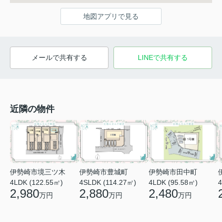
地図アプリで見る
メールで共有する
LINEで共有する
近隣の物件
伊勢崎市境三ツ木
伊勢崎市田中町
伊勢崎市豊城町
4LDK (122.55㎡)
4LDK (95.58㎡)
4
4SLDK (114.27㎡)
2,980
2,480
2,880
万円
万円
万円