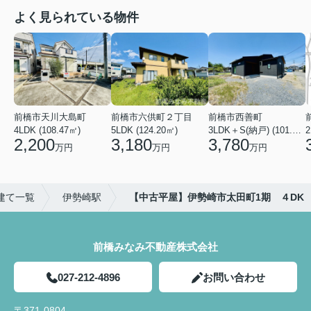
よく見られている物件
前橋市天川大島町
前橋市六供町２丁目
前橋市西善町
4LDK (108.47㎡)
5LDK (124.20㎡)
3LDK＋S(納戸) (101.02㎡)
2
2,200
3,180
3,780
万円
万円
万円
建て一覧
伊勢崎駅
【中古平屋】伊勢崎市太田町1期 ４DK
前橋みなみ不動産株式会社
027-212-4896
お問い合わせ
〒371-0804