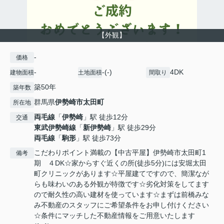
【外観】
-
価格
-
-(-)
4DK
建物面積
土地面積
間取り
築50年
築年数
群馬県
伊勢崎市
太田町
所在地
両毛線
「
伊勢崎
」駅 徒歩12分
交通
東武伊勢崎線
「
新伊勢崎
」駅 徒歩29分
両毛線
「
駒形
」駅 徒歩73分
こだわりポイント満載の【中古平屋】伊勢崎市太田町1
備考
期 ４DK☆家からすぐ近くの所(徒歩5分)には安堀太田
町クリニックがあります☆平屋建てですので、簡潔なが
らも味わいのある外観が特徴です☆劣化対策をしてます
ので耐久性の高い建材を使っています☆まずは前橋みな
み不動産のスタッフにご希望条件をお申し付けください
☆条件にマッチした不動産情報をご用意いたします