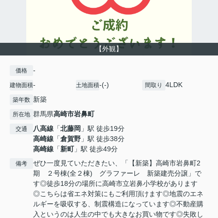
【外観】
-
価格
-
-(-)
4LDK
建物面積
土地面積
間取り
新築
築年数
群馬県
高崎市
岩鼻町
所在地
八高線
「
北藤岡
」駅 徒歩19分
交通
高崎線
「
倉賀野
」駅 徒歩38分
高崎線
「
新町
」駅 徒歩49分
ぜひ一度見ていただきたい、「【新築】高崎市岩鼻町2
備考
期 ２号棟(全２棟) グラファーレ 新築建売分譲」で
す◎徒歩18分の場所に高崎市立岩鼻小学校があります
◎こちらは省エネ対策にもご利用頂けます◎地震のエネ
ルギーを吸収する、制震構造になっています◎不動産購
入というのは人生の中でも大きなお買い物です◎失敗し