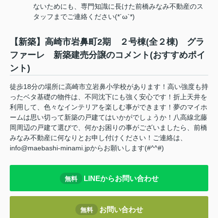
ないためにも、専門知識に長けた前橋みなみ不動産のス
タッフまでご連絡ください(*´ω`*)
【新築】高崎市岩鼻町2期 ２号棟(全２棟) グラ
ファーレ 新築建売分譲のコメント(おすすめポイ
ント)
徒歩18分の場所に高崎市立岩鼻小学校があります！高い強度も持
ったベタ基礎の物件は、不同沈下にも強く安心です！折上天井を
利用して、色々なインテリアを楽しむ事ができます！夢のマイホ
ームは思い切って新築の戸建てはいかがでしょうか！八高線北藤
岡周辺の戸建て選びで、何かお困りの事がございましたら、前橋
みなみ不動産に何なりとお申し付けください！ご連絡は、
info@maebashi-minami.jpからお願いします(#^^#)
LINEからお問い合わせ
無料
お問い合わせ
無料