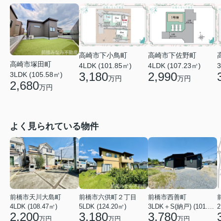
高崎市下小鳥町
高崎市下佐野町
高崎市塚田町
4LDK (101.85㎡)
3
4LDK (107.23㎡)
3,180
2,990
3LDK (105.58㎡)
万円
万円
2,680
万円
よく見られている物件
前橋市天川大島町
前橋市六供町２丁目
前橋市西善町
4LDK (108.47㎡)
5LDK (124.20㎡)
3LDK＋S(納戸) (101.02㎡)
2
2,200
3,180
3,780
万円
万円
万円