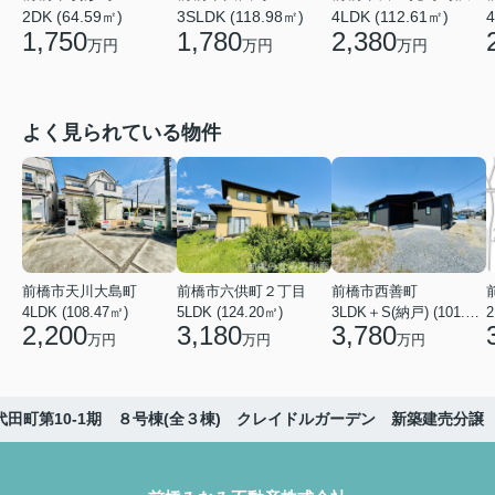
3SLDK (118.98㎡)
4LDK (112.61㎡)
4
2DK (64.59㎡)
1,780
2,380
1,750
万円
万円
万円
よく見られている物件
前橋市天川大島町
前橋市六供町２丁目
前橋市西善町
4LDK (108.47㎡)
5LDK (124.20㎡)
3LDK＋S(納戸) (101.02㎡)
2
2,200
3,180
3,780
万円
万円
万円
代田町第10-1期 ８号棟(全３棟) クレイドルガーデン 新築建売分譲