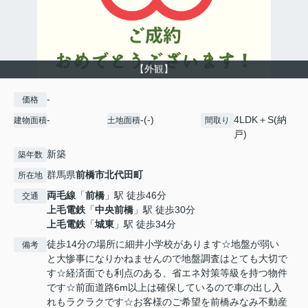
【外観】
-
価格
-
-(-)
4LDK＋S(納
建物面積
土地面積
間取り
戸)
新築
築年数
群馬県
前橋市
北代田町
所在地
両毛線
「
前橋
」駅 徒歩46分
交通
上毛電鉄
「
中央前橋
」駅 徒歩30分
上毛電鉄
「
城東
」駅 徒歩34分
徒歩14分の場所に細井小学校があります☆地盤が弱い
備考
と大惨事になりかねませんので地盤調査はとても大切で
す☆経済面でも利点のある、省エネ対策等級を持つ物件
です☆前面道路6m以上は確保しているので車の出し入
れもラクラクです☆お客様のご希望を前橋みなみ不動産