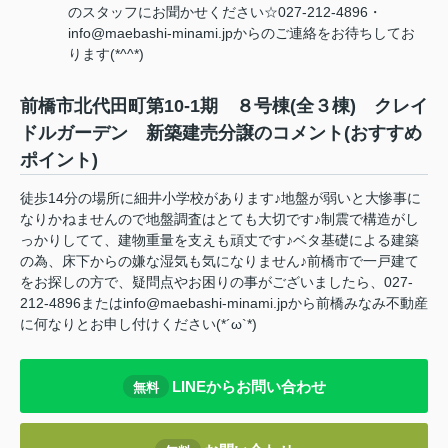
のスタッフにお聞かせください☆027-212-4896・
info@maebashi-minami.jpからのご連絡をお待ちしてお
ります(*^^*)
前橋市北代田町第10-1期 ８号棟(全３棟) クレイ
ドルガーデン 新築建売分譲のコメント(おすすめ
ポイント)
徒歩14分の場所に細井小学校があります♪地盤が弱いと大惨事に
なりかねませんので地盤調査はとても大切です♪制震で構造がし
っかりしてて、建物重量を支えも頑丈です♪ベタ基礎による建築
の為、床下からの嫌な湿気も気になりません♪前橋市で一戸建て
をお探しの方で、疑問点やお困りの事がございましたら、027-
212-4896またはinfo@maebashi-minami.jpから前橋みなみ不動産
に何なりとお申し付けください(*´ω`*)
LINEからお問い合わせ
無料