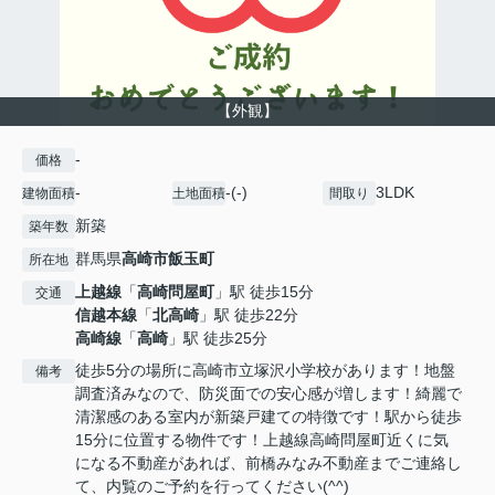
【外観】
-
価格
-
-(-)
3LDK
建物面積
土地面積
間取り
新築
築年数
群馬県
高崎市
飯玉町
所在地
上越線
「
高崎問屋町
」駅 徒歩15分
交通
信越本線
「
北高崎
」駅 徒歩22分
高崎線
「
高崎
」駅 徒歩25分
徒歩5分の場所に高崎市立塚沢小学校があります！地盤
備考
調査済みなので、防災面での安心感が増します！綺麗で
清潔感のある室内が新築戸建ての特徴です！駅から徒歩
15分に位置する物件です！上越線高崎問屋町近くに気
になる不動産があれば、前橋みなみ不動産までご連絡し
て、内覧のご予約を行ってください(^^)