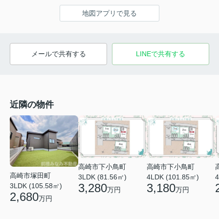
地図アプリで見る
メールで共有する
LINEで共有する
近隣の物件
高崎市下小鳥町
高崎市下小鳥町
高崎市塚田町
3LDK (81.56㎡)
4LDK (101.85㎡)
4
3,280
3,180
3LDK (105.58㎡)
万円
万円
2,680
万円