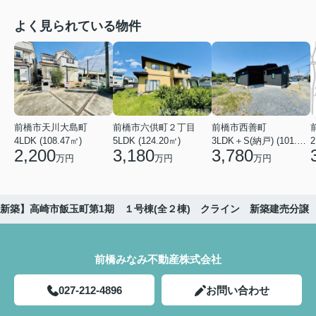
よく見られている物件
前橋市天川大島町
前橋市六供町２丁目
前橋市西善町
4LDK (108.47㎡)
5LDK (124.20㎡)
3LDK＋S(納戸) (101.02㎡)
2
2,200
3,180
3,780
万円
万円
万円
新築】高崎市飯玉町第1期 １号棟(全２棟) クライン 新築建売分譲
前橋みなみ不動産株式会社
027-212-4896
お問い合わせ